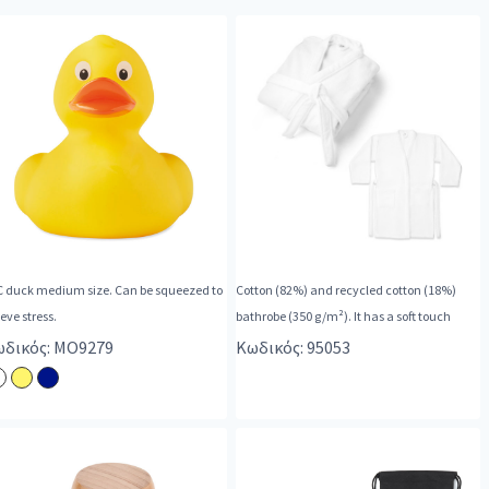
C duck medium size. Can be squeezed to
Cotton (82%) and recycled cotton (18%)
ieve stress.
bathrobe (350 g/m²). It has a soft touch
δικός: MO9279
Κωδικός: 95053