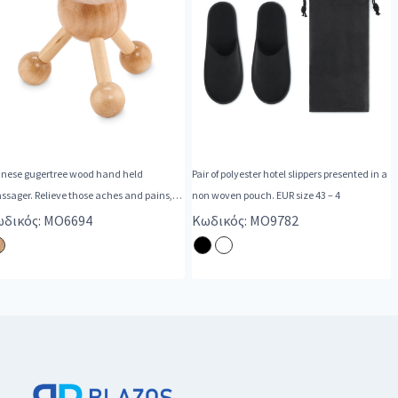
inese gugertree wood hand held
Pair of polyester hotel slippers presented in a
sager. Relieve those aches and pains,
non woven pouch. EUR size 43 – 4
ax
δικός: MO6694
Κωδικός: MO9782