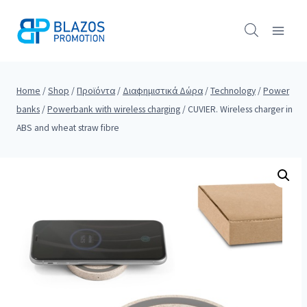
Skip
to
content
Home
/
Shop
/
Προϊόντα
/
Διαφημιστικά Δώρα
/
Technology
/
Power
banks
/
Powerbank with wireless charging
/
CUVIER. Wireless charger in
ABS and wheat straw fibre