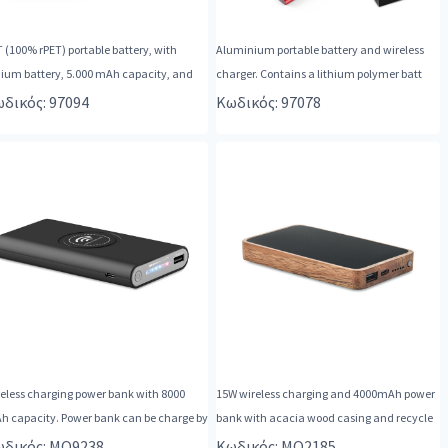
 (100% rPET) portable battery, with
Aluminium portable battery and wireless
hium battery, 5.000 mAh capacity, and
charger. Contains a lithium polymer batt
δικός: 97094
Κωδικός: 97078
eless charging power bank with 8000
15W wireless charging and 4000mAh power
h capacity. Power bank can be charge by
bank with acacia wood casing and recycle
δικός: MO9238
Κωδικός: MO2185