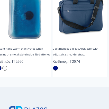
stant hand warmer activated when
Document bag in 600D polyester with
ssing the metal plate inside. No batteries
adjustable shoulder strap.
δικός: IT2660
Κωδικός: IT2074