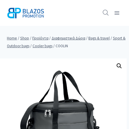
Skip
to
content
Home
/
Shop
/
Προϊόντα
/
Διαφημιστικά Δώρα
/
Bags & travel
/
Sport &
Outdoor bags
/
Cooler bags
/
COOLIN