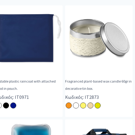
dable plastic raincoat with attached
Fragranced plant-based wax candle 60gr in
od in pouch.
decorative tin box.
δικός: IT0971
Κωδικός: IT2873