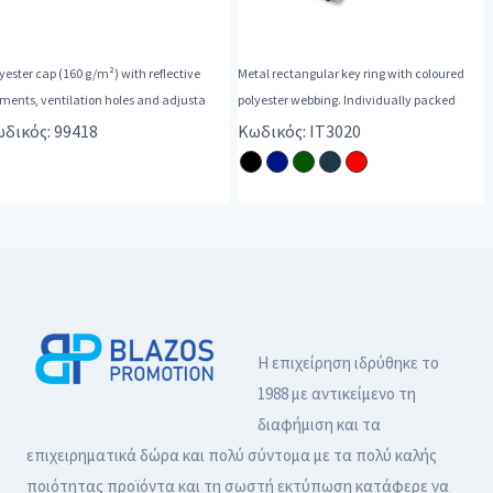
yester cap (160 g/m²) with reflective
Metal rectangular key ring with coloured
ments, ventilation holes and adjusta
polyester webbing. Individually packed
δικός: 99418
Κωδικός: IT3020
Η επιχείρηση ιδρύθηκε το
1988 με αντικείμενο τη
διαφήμιση και τα
επιχειρηματικά δώρα και πολύ σύντομα με τα πολύ καλής
ποιότητας προϊόντα και τη σωστή εκτύπωση κατάφερε να