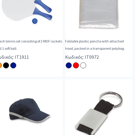
ch tennis set consisting of 2 MDF rackets
Foldable plastic poncho with attached
 1 soft ball.
hood, packed in a transparent polybag.
δικός: IT1911
Κωδικός: IT0972