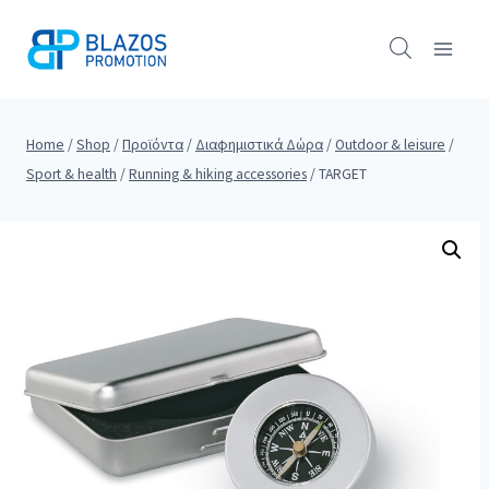
Skip
to
content
Home
/
Shop
/
Προϊόντα
/
Διαφημιστικά Δώρα
/
Outdoor & leisure
/
Sport & health
/
Running & hiking accessories
/
TARGET