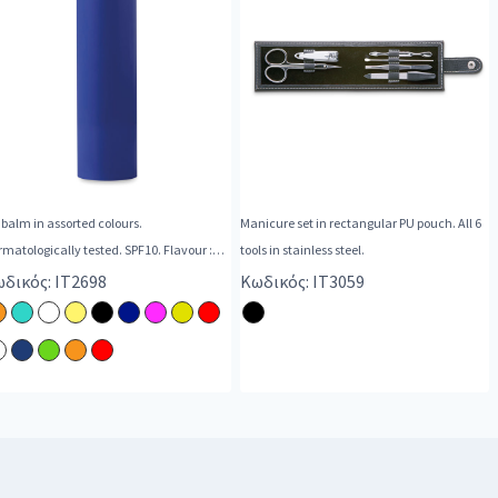
 balm in assorted colours.
Manicure set in rectangular PU pouch. All 6
matologically tested. SPF10. Flavour :
tools in stainless steel.
illa.
δικός: IT2698
Κωδικός: IT3059