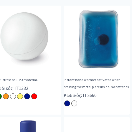
i-stress ball. PU material.
Instant hand warmer activated when
pressing the metal plate inside. No batteries
δικός: IT1332
Κωδικός: IT2660