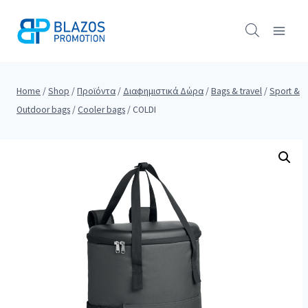
Skip
to
content
Home
/
Shop
/
Προϊόντα
/
Διαφημιστικά Δώρα
/
Bags & travel
/
Sport &
Outdoor bags
/
Cooler bags
/
COLDI