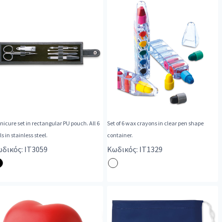
icure set in rectangular PU pouch. All 6
Set of 6 wax crayons in clear pen shape
ls in stainless steel.
container.
δικός: IT3059
Κωδικός: IT1329