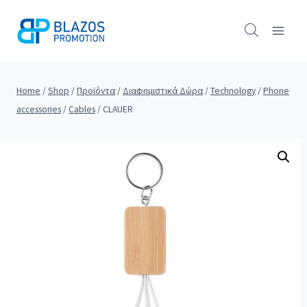
Skip
to
content
Home
/
Shop
/
Προϊόντα
/
Διαφημιστικά Δώρα
/
Technology
/
Phone
accessories
/
Cables
/
CLAUER