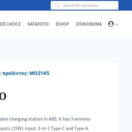
Products
search
ER CHOICE
ΚΑΤΑΛΟΓΟΙ
ESHOP
ΕΠΙΚΟΙΝΩΝΙΑ
Towels
Sports towels
 προϊόντος:
MO2145
Blankets
Beach & hammam towels
O
dable charging station in ABS. It has 3 wireless
spots (15W). Input: 2-in-1 Type-C and Type-A.