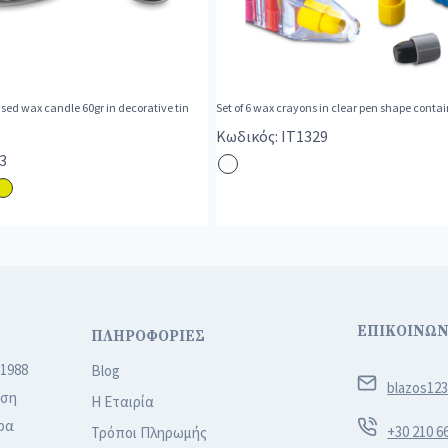
ed wax candle 60gr in decorative tin
Set of 6 wax crayons in clear pen shape contai
Κωδικός: IT1329
3
ΕΠΙΚΟΙΝΩΝ
ΠΛΗΡΟΦΟΡΙΕΣ
 1988
Blog
blazos12
ιση
Η Εταιρία
ρα
+30 210 6
Τρόποι Πληρωμής