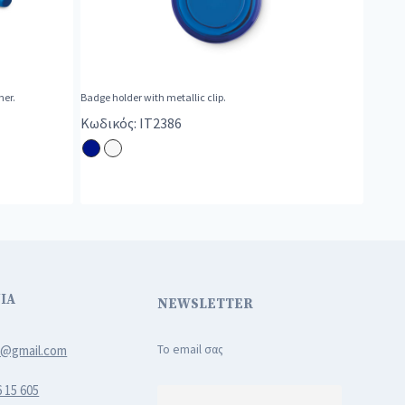
ner.
Badge holder with metallic clip.
Κωδικός: IT2386
ΙΑ
NEWSLETTER
3@gmail.com
Το email σας
6 15 605