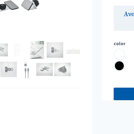
Αν
color