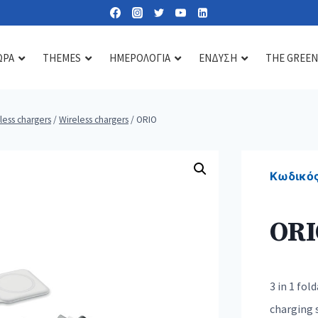
ΩΡΑ
THEMES
ΗΜΕΡΟΛΟΓΙΑ
ΕΝΔΥΣΗ
THE GREEN
less chargers
/
Wireless chargers
/
ORIO
Lipbalms
Care essentials
Diffusers & scents
Sun lotions
Mirrors
Candles
Κωδικός
Nail kits
Soaps & gels
ORI
Heat & cold pads
Bath accessories
Toiletry & cosmetic bags
3 in 1 fol
charging 