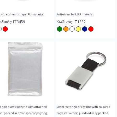
i-stress heart shape. PU material.
Anti-stress ball. PU material.
δικός: IT3459
Κωδικός: IT1332
dable plastic poncho with attached
Metal rectangular key ring with coloured
d, packed in a transparent polybag.
polyester webbing. Individually packed