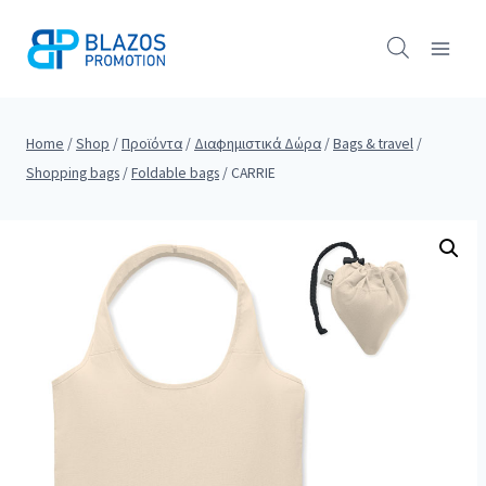
Skip
to
content
Home
/
Shop
/
Προϊόντα
/
Διαφημιστικά Δώρα
/
Bags & travel
/
Shopping bags
/
Foldable bags
/
CARRIE