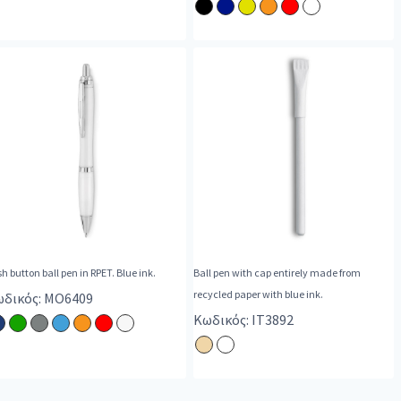
h button ball pen in RPET. Blue ink.
Ball pen with cap entirely made from
recycled paper with blue ink.
δικός: MO6409
Κωδικός: IT3892