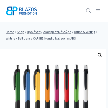
Skip
to
content
Home
/
Shop
/
Προϊόντα
/
Διαφημιστικά Δώρα
/
Office & Writing
/
Writing
/
Ball pens
/
CARIBE. Nonslip ball pen in ABS