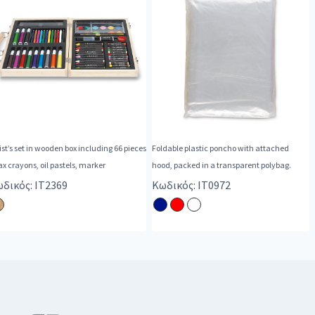
ist’s set in wooden box including 66 pieces
Foldable plastic poncho with attached
x crayons, oil pastels, marker
hood, packed in a transparent polybag.
δικός: IT2369
Κωδικός: IT0972