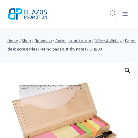
Skip
to
content
Home
/
Shop
/
Προϊόντα
/
Διαφημιστικά Δώρα
/
Office & Writing
/
Paper
desk accessories
/
Memo pads & sticky notes
/
STIBOX