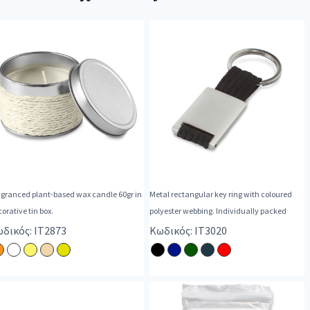
agranced plant-based wax candle 60gr in
Metal rectangular key ring with coloured
orative tin box.
polyester webbing. Individually packed
δικός: IT2873
Κωδικός: IT3020