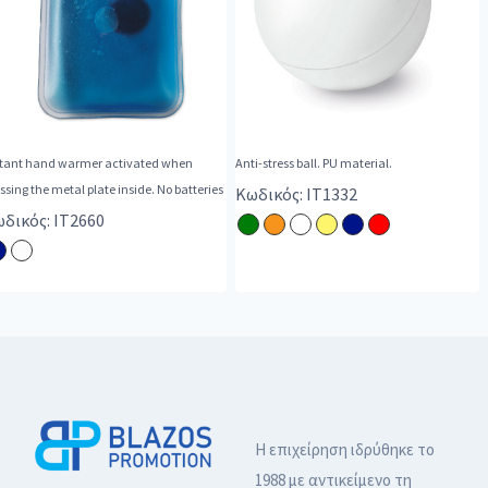
stant hand warmer activated when
Anti-stress ball. PU material.
ssing the metal plate inside. No batteries
Κωδικός: IT1332
δικός: IT2660
Η επιχείρηση ιδρύθηκε το
1988 με αντικείμενο τη