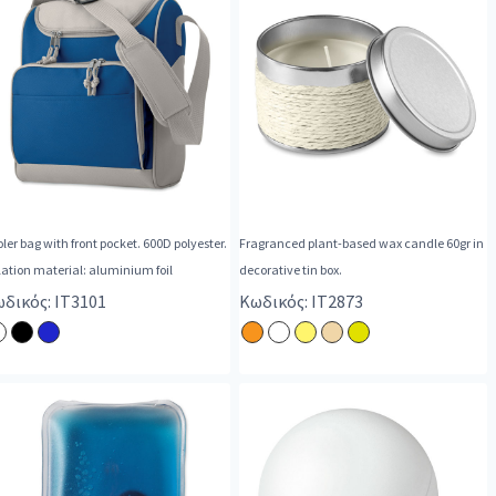
ler bag with front pocket. 600D polyester.
Fragranced plant-based wax candle 60gr in
lation material: aluminium foil
decorative tin box.
δικός: IT3101
Κωδικός: IT2873