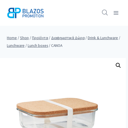
Skip
to
content
Home
/
Shop
/
Προϊόντα
/
Διαφημιστικά Δώρα
/
Drink & Lunchware
/
Lunchware
/
Lunch boxes
/
CANOA