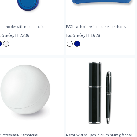
ge holder with metallic clip.
PVC beach pillow in rectangular shape.
δικός: IT2386
Κωδικός: IT1628
i-stress ball. PU material.
Metal twist ball pen in aluminium gift case.