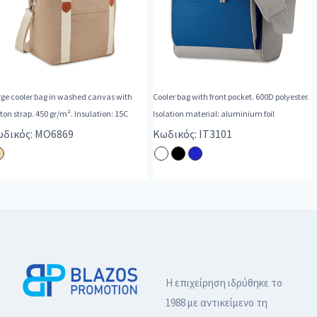
rge cooler bag in washed canvas with
Cooler bag with front pocket. 600D polyester.
ton strap. 450 gr/m². Insulation: 15C
Isolation material: aluminium foil
δικός: MO6869
Κωδικός: IT3101
Η επιχείρηση ιδρύθηκε το
1988 με αντικείμενο τη