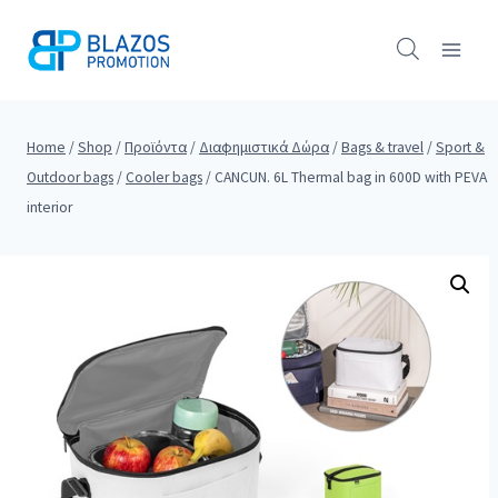
Skip
to
content
Home
/
Shop
/
Προϊόντα
/
Διαφημιστικά Δώρα
/
Bags & travel
/
Sport &
Outdoor bags
/
Cooler bags
/
CANCUN. 6L Thermal bag in 600D with PEVA
interior