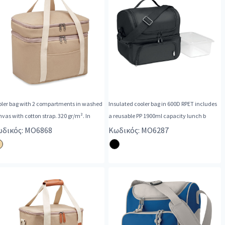
oler bag with 2 compartments in washed
Insulated cooler bag in 600D RPET includes
vas with cotton strap. 320 gr/m². In
a reusable PP 1900ml capacity lunch b
δικός: MO6868
Κωδικός: MO6287