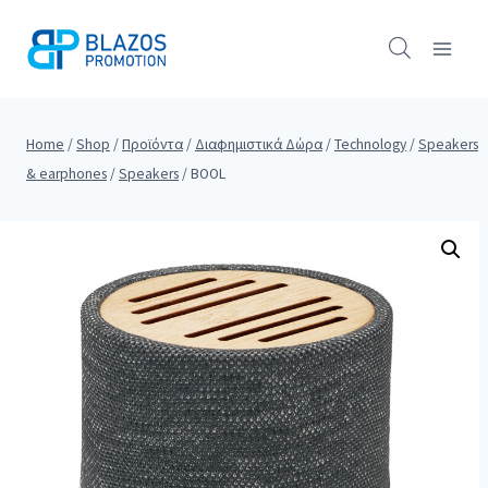
Skip
to
content
Home
/
Shop
/
Προϊόντα
/
Διαφημιστικά Δώρα
/
Technology
/
Speakers
& earphones
/
Speakers
/
BOOL