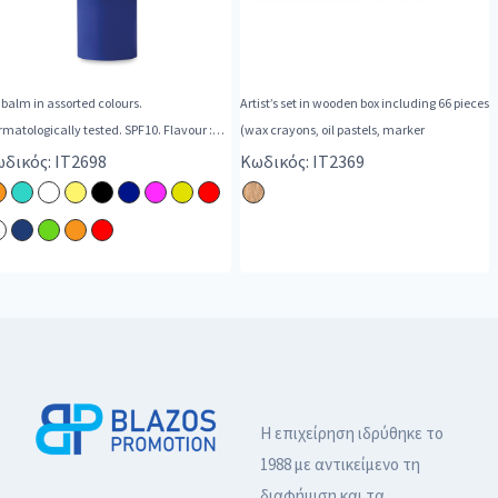
 balm in assorted colours.
Artist’s set in wooden box including 66 pieces
matologically tested. SPF10. Flavour :
(wax crayons, oil pastels, marker
illa.
δικός: IT2698
Κωδικός: IT2369
Η επιχείρηση ιδρύθηκε το
1988 με αντικείμενο τη
διαφήμιση και τα