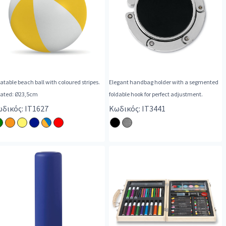
latable beach ball with coloured stripes.
Elegant handbag holder with a segmented
flated: Ø23,5cm
foldable hook for perfect adjustment.
δικός: IT1627
Κωδικός: IT3441