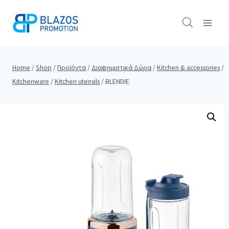
Skip
to
content
Home
/
Shop
/
Προϊόντα
/
Διαφημιστικά Δώρα
/
Kitchen & accessories
/
Kitchenware
/
Kitchen utensils
/
BLENDIE