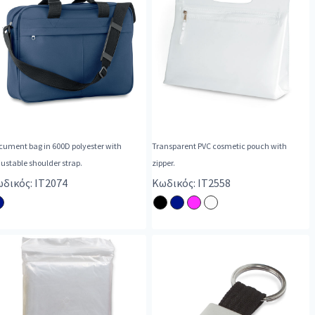
cument bag in 600D polyester with
Transparent PVC cosmetic pouch with
ustable shoulder strap.
zipper.
δικός: IT2074
Κωδικός: IT2558