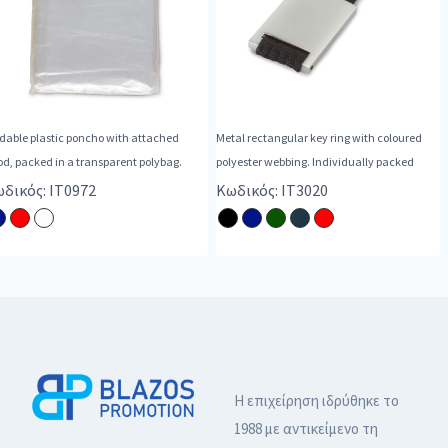
dable plastic poncho with attached
Metal rectangular key ring with coloured
d, packed in a transparent polybag.
polyester webbing. Individually packed
δικός: IT0972
Κωδικός: IT3020
Η επιχείρηση ιδρύθηκε το
1988 με αντικείμενο τη