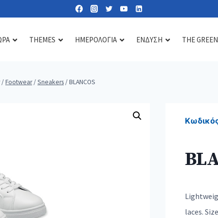
ΩΡΑ
THEMES
ΗΜΕΡΟΛΟΓΙΑ
ΕΝΔΥΣΗ
THE GREEN
/
Footwear
/
Sneakers
/
BLANCOS
Lipbalms
Care essentials
Diffusers & scents
Sun lotions
Mirrors
Candles
Κωδικός
Nail kits
Soaps & gels
BL
Heat & cold pads
Bath accessories
Toiletry & cosmetic bags
Lightweig
laces. Siz