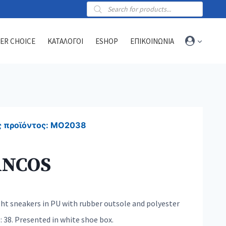
Products
search
ER CHOICE
ΚΑΤΑΛΟΓΟΙ
ESHOP
ΕΠΙΚΟΙΝΩΝΙΑ
Towels
Sports towels
 προϊόντος:
MO2038
Blankets
Beach & hammam towels
ANCOS
ht sneakers in PU with rubber outsole and polyester
e: 38. Presented in white shoe box.