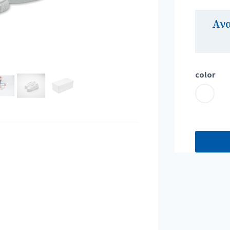
Αν
color