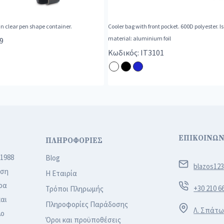
in clear pen shape container.
Cooler bag with front pocket. 600D polyester. I
material: aluminium foil
9
Κωδικός: IT3101
ΕΠΙΚΟΙΝΩΝ
ΠΛΗΡΟΦΟΡΙΕΣ
 1988
Blog
blazos12
ιση
Η Εταιρία
ρα
+30 210 6
Τρόποι Πληρωμής
αι
Πληροφορίες Παράδοσης
Λ. Σπάτω
λο
Όροι και προϋποθέσεις