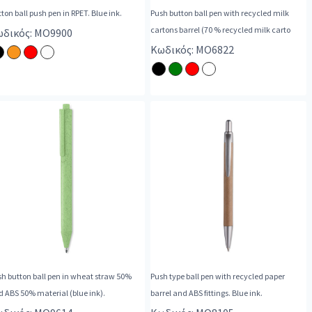
ton ball push pen in RPET. Blue ink.
Push button ball pen with recycled milk
cartons barrel (70 % recycled milk carto
δικός: MO9900
Κωδικός: MO6822
h button ball pen in wheat straw 50%
Push type ball pen with recycled paper
 ABS 50% material (blue ink).
barrel and ABS fittings. Blue ink.