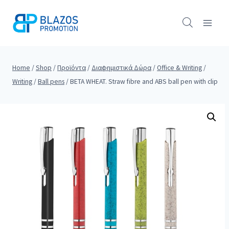
Skip
to
content
Home
/
Shop
/
Προϊόντα
/
Διαφημιστικά Δώρα
/
Office & Writing
/
Writing
/
Ball pens
/
BETA WHEAT. Straw fibre and ABS ball pen with clip