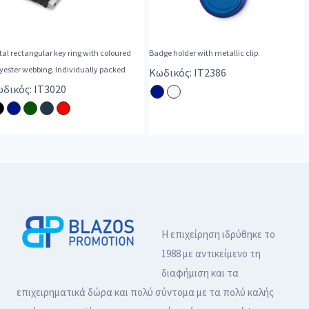
al rectangular key ring with coloured
Badge holder with metallic clip.
yester webbing. Individually packed
Κωδικός: IT2386
δικός: IT3020
Η επιχείρηση ιδρύθηκε το
1988 με αντικείμενο τη
διαφήμιση και τα
επιχειρηματικά δώρα και πολύ σύντομα με τα πολύ καλής