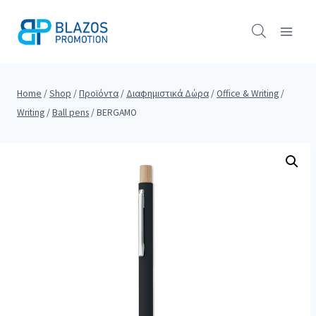
Skip
to
content
Home
/
Shop
/
Προϊόντα
/
Διαφημιστικά Δώρα
/
Office & Writing
/
Writing
/
Ball pens
/
BERGAMO