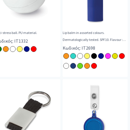
i-stress ball. PU material.
Lip balm in assorted colours.
Dermatologically tested. SPF10. Flavour :
δικός: IT1332
Vanilla.
Κωδικός: IT2698