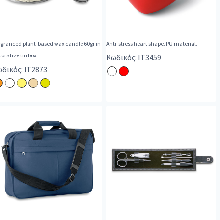
agranced plant-based wax candle 60gr in
Anti-stress heart shape. PU material.
orative tin box.
Κωδικός: IT3459
δικός: IT2873