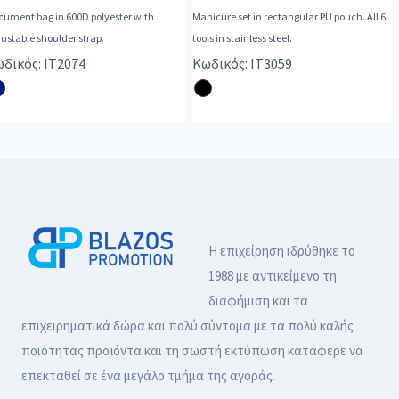
cument bag in 600D polyester with
Manicure set in rectangular PU pouch. All 6
ustable shoulder strap.
tools in stainless steel.
δικός: IT2074
Κωδικός: IT3059
Η επιχείρηση ιδρύθηκε το
1988 με αντικείμενο τη
διαφήμιση και τα
επιχειρηματικά δώρα και πολύ σύντομα με τα πολύ καλής
ποιότητας προϊόντα και τη σωστή εκτύπωση κατάφερε να
επεκταθεί σε ένα μεγάλο τμήμα της αγοράς.