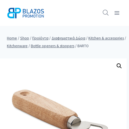
Skip
to
content
Home
/
Shop
/
Προϊόντα
/
Διαφημιστικά Δώρα
/
Kitchen & accessories
/
Kitchenware
/
Bottle openers & stoppers
/
BARTO