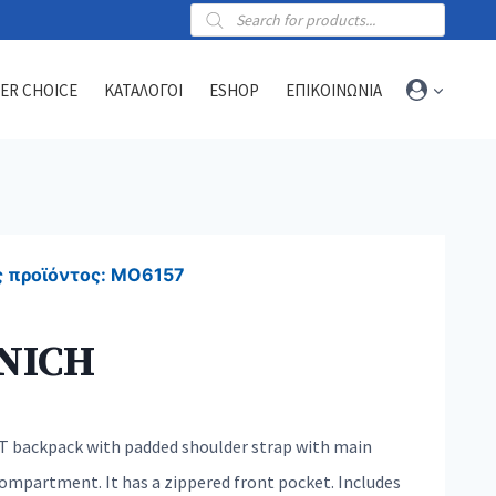
Products
search
ER CHOICE
ΚΑΤΑΛΟΓΟΙ
ESHOP
ΕΠΙΚΟΙΝΩΝΙΑ
Towels
Sports towels
 προϊόντος:
MO6157
Blankets
Beach & hammam towels
NICH
 backpack with padded shoulder strap with main
compartment. It has a zippered front pocket. Includes