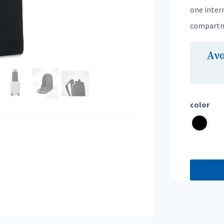
one inter
compartme
Αν
color