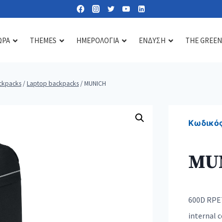
ΩΡΑ
THEMES
ΗΜΕΡΟΛΟΓΙΑ
ΕΝΔΥΣΗ
THE GREEN
ckpacks
/
Laptop backpacks
/
MUNICH
Lipbalms
Care essentials
Diffusers & scents
Sun lotions
Mirrors
Candles
Κωδικός
Nail kits
Soaps & gels
MU
Heat & cold pads
Bath accessories
Toiletry & cosmetic bags
600D RPET
internal 