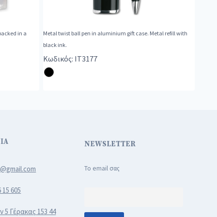
packed in a
Metal twist ball pen in aluminium gift case. Metal refill with
black ink.
Κωδικός: IT3177
ΙΑ
NEWSLETTER
3@gmail.com
Το email σας
6 15 605
ν 5 Γέρακας 153 44