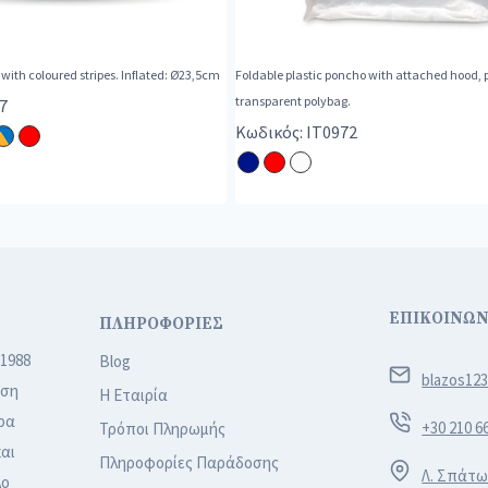
 with coloured stripes. Inflated: Ø23,5cm
Foldable plastic poncho with attached hood, 
transparent polybag.
7
Κωδικός: IT0972
ΕΠΙΚΟΙΝΩΝ
ΠΛΗΡΟΦΟΡΙΕΣ
 1988
Blog
blazos12
ιση
Η Εταιρία
ρα
+30 210 6
Τρόποι Πληρωμής
αι
Πληροφορίες Παράδοσης
Λ. Σπάτω
λο