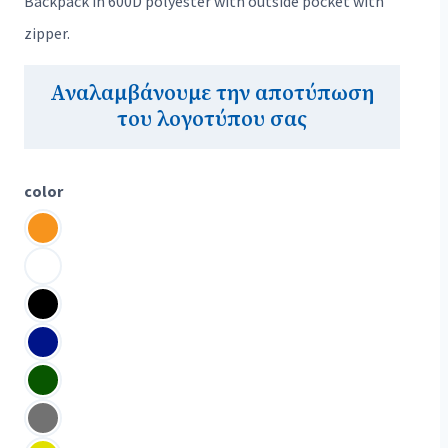
Backpack in 600D polyester with outside pocket with
zipper.
Αναλαμβάνουμε την αποτύπωση
του λογοτύπου σας
color