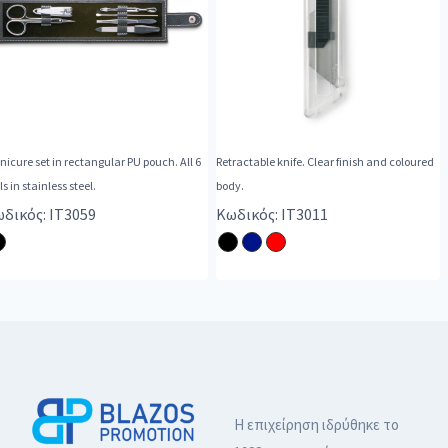
icure set in rectangular PU pouch. All 6
Retractable knife. Clear finish and coloured
ls in stainless steel.
body.
δικός: IT3059
Κωδικός: IT3011
Η επιχείρηση ιδρύθηκε το