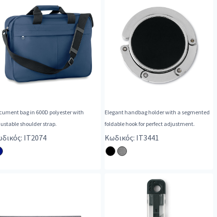
cument bag in 600D polyester with
Elegant handbag holder with a segmented
ustable shoulder strap.
foldable hook for perfect adjustment.
δικός: IT2074
Κωδικός: IT3441