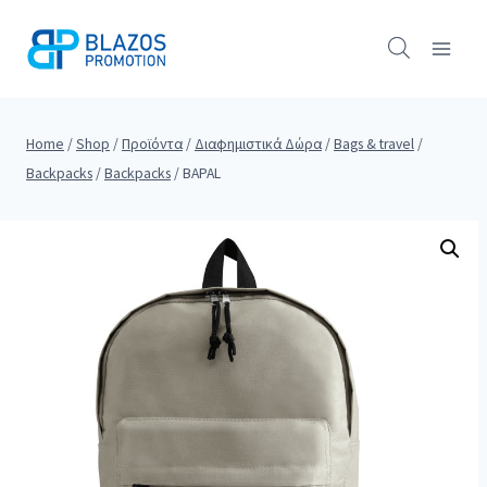
Skip
to
content
Home
/
Shop
/
Προϊόντα
/
Διαφημιστικά Δώρα
/
Bags & travel
/
Backpacks
/
Backpacks
/
BAPAL