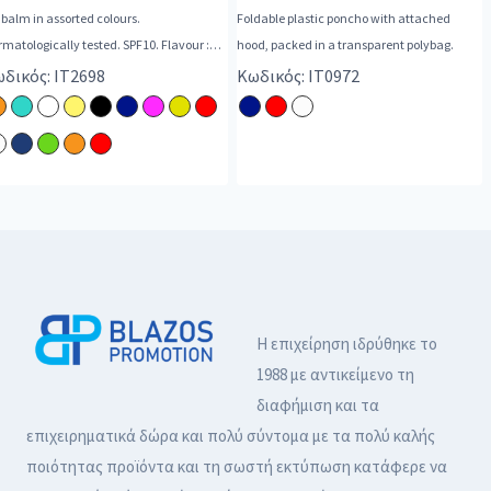
 balm in assorted colours.
Foldable plastic poncho with attached
matologically tested. SPF10. Flavour :
hood, packed in a transparent polybag.
illa.
δικός: IT2698
Κωδικός: IT0972
Η επιχείρηση ιδρύθηκε το
1988 με αντικείμενο τη
διαφήμιση και τα
επιχειρηματικά δώρα και πολύ σύντομα με τα πολύ καλής
ποιότητας προϊόντα και τη σωστή εκτύπωση κατάφερε να