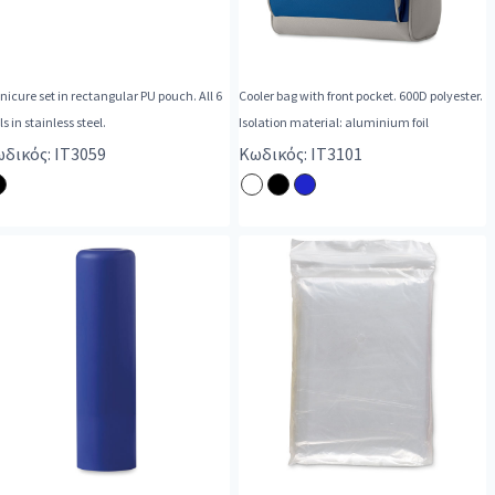
icure set in rectangular PU pouch. All 6
Cooler bag with front pocket. 600D polyester.
ls in stainless steel.
Isolation material: aluminium foil
δικός: IT3059
Κωδικός: IT3101