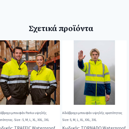
Σχετικά προϊόντα
ιάβροχο μπουφάν Parka υψηλής
Αδιάβροχο μπουφάν υψηλής ορατότητας
ορατότητας. Size : S, M, L, XL, XXL, 3XL
Size: S, M, L, XL, XXL, 3XL
δικός: TRAFFIC Waterproof
Κωδικός: TORNADO Waterproof