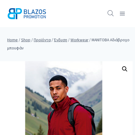
Skip
to
content
Home
/
Shop
/
Προϊόντα
/
Ένδυση
/
Workwear
/
MANITOBA Αδιάβροχο
μπουφάν