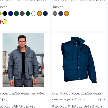
cket
Jacket
ουφάν με πολλές τσέπες και επένδυση
Αποσπώμενο μπουφάν με πολλές τσέπες ,
ό φλις
ώστε να μπορείτε εύκολα να το μετατρέψετε
δικός: SANAK Jacket
Κωδικός: MIRACLE Detachable