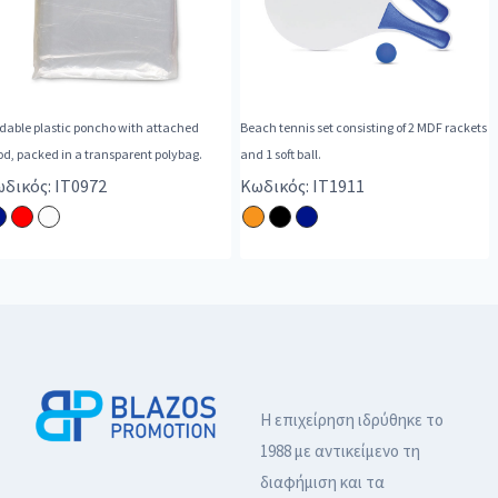
dable plastic poncho with attached
Beach tennis set consisting of 2 MDF rackets
d, packed in a transparent polybag.
and 1 soft ball.
δικός: IT0972
Κωδικός: IT1911
Η επιχείρηση ιδρύθηκε το
1988 με αντικείμενο τη
διαφήμιση και τα