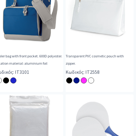
ler bag with front pocket. 600D polyester.
Transparent PVC cosmetic pouch with
lation material: aluminium foil
zipper.
δικός: IT3101
Κωδικός: IT2558