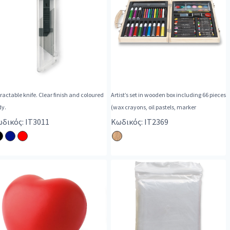
ractable knife. Clear finish and coloured
Artist’s set in wooden box including 66 pieces
dy.
(wax crayons, oil pastels, marker
δικός: IT3011
Κωδικός: IT2369