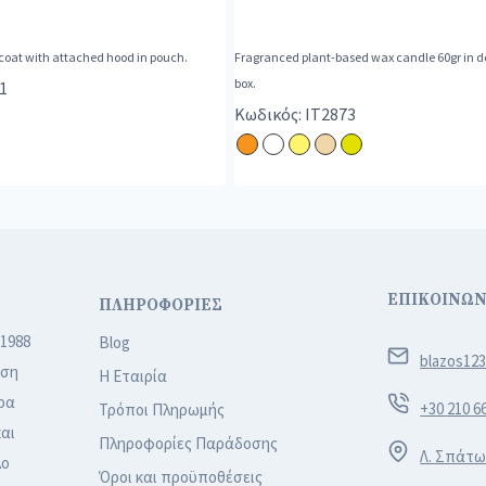
ncoat with attached hood in pouch.
Fragranced plant-based wax candle 60gr in de
box.
1
Κωδικός: IT2873
ΕΠΙΚΟΙΝΩΝ
ΠΛΗΡΟΦΟΡΙΕΣ
 1988
Blog
blazos12
ιση
Η Εταιρία
ρα
+30 210 6
Τρόποι Πληρωμής
αι
Πληροφορίες Παράδοσης
Λ. Σπάτω
λο
Όροι και προϋποθέσεις