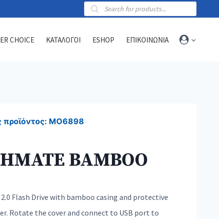
Products
search
ER CHOICE
ΚΑΤΑΛΟΓΟΙ
ESHOP
ΕΠΙΚΟΙΝΩΝΙΑ
Towels
Sports towels
 προϊόντος:
MO6898
Blankets
Beach & hammam towels
CHMATE BAMBOO
2.0 Flash Drive with bamboo casing and protective
er. Rotate the cover and connect to USB port to