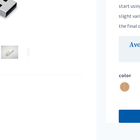
start usin
slight var
the final
Αν
color