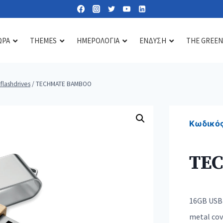
ΩΡΑ
THEMES
ΗΜΕΡΟΛΟΓΙΑ
ΕΝΔΥΣΗ
THE GREEN
flashdrives
/
TECHMATE BAMBOO
Lipbalms
Care essentials
Diffusers & scents
Sun lotions
Mirrors
Candles
Κωδικός
Nail kits
Soaps & gels
TE
Heat & cold pads
Bath accessories
Toiletry & cosmetic bags
16GB USB 
metal cov