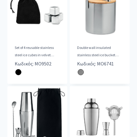
Set of 4 reusable stainless
Double wall insulated
steel ice cubes in velvet
stainless steel ice bucket
pouch.
with bamboo lid and ice
Κωδικός: MO9502
Κωδικός: MO6741
tongs.