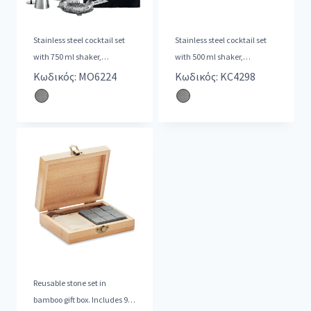
Stainless steel cocktail set
Stainless steel cocktail set
with 750 ml shaker,
with 500 ml shaker,
measuring jug (30 ml) and
measuring jug and sieve.
Κωδικός: MO6224
Κωδικός: KC4298
sieve
Reusable stone set in
bamboo gift box. Includes 9