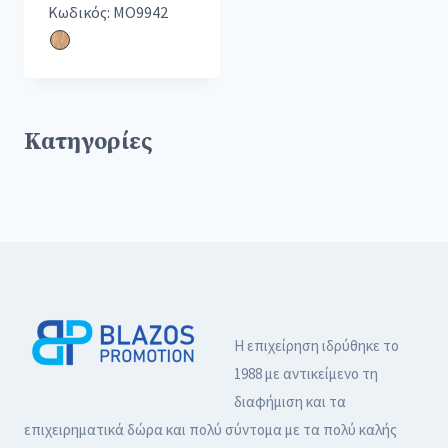
reusable stone ice cubes with
Κωδικός: MO9942
Κατηγορίες
Η επιχείρηση ιδρύθηκε το
1988 με αντικείμενο τη
διαφήμιση και τα
επιχειρηματικά δώρα και πολύ σύντομα με τα πολύ καλής