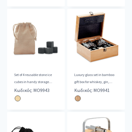
Set of 4 reusable stone ice
Luxury glass set in bamboo
cubes in handy storage
gift box for whiskey, gin,
cotton draw cord pouch.
mojito or other drinks. I
Κωδικός: MO9943
Κωδικός: MO9941