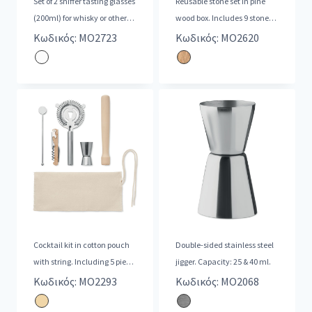
Set of 2 sniffer tasting glasses
Reusable stone set in pine
(200ml) for whisky or other
wood box. Includes 9 stones
liquors, 2 reusable
ice cubes with velvet pou
Κωδικός: MO2723
Κωδικός: MO2620
Cocktail kit in cotton pouch
Double-sided stainless steel
with string. Including 5 piece:
jigger. Capacity: 25 & 40 ml.
a double-sided meas
Κωδικός: MO2293
Κωδικός: MO2068